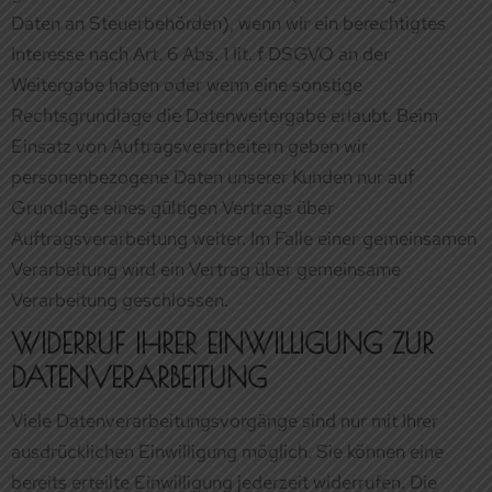
personenbezogene Daten unserer Kunden nur auf
Grundlage eines gültigen Vertrags über
Auftragsverarbeitung weiter. Im Falle einer gemeinsamen
Verarbeitung wird ein Vertrag über gemeinsame
Verarbeitung geschlossen.
WIDERRUF IHRER EINWILLIGUNG ZUR
DATENVERARBEITUNG
Viele Datenverarbeitungsvorgänge sind nur mit Ihrer
ausdrücklichen Einwilligung möglich. Sie können eine
bereits erteilte Einwilligung jederzeit widerrufen. Die
Rechtmäßigkeit der bis zum Widerruf erfolgten
Datenverarbeitung bleibt vom Widerruf unberührt.
WIDERSPRUCHSRECHT GEGEN DIE
DATENERHEBUNG IN BESONDEREN
FÄLLEN SOWIE GEGEN