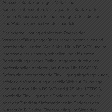
Vertragserfüllung gegenüber unseren potenziellen und
bestehenden Kunden (Art. 6 Abs. 1 lit. b DSGVO) und im
Interesse einer sicheren, schnellen und effizienten
Bereitstellung unseres Online-Angebots durch einen
professionellen Anbieter (Art. 6 Abs. 1 lit. f DSGVO).
Sofern eine entsprechende Einwilligung abgefragt wurde,
erfolgt die Verarbeitung ausschließlich auf Grundlage
von Art. 6 Abs. 1 lit. a DSGVO und § 25 Abs. 1 TTDSG,
soweit die Einwilligung die Speicherung von Cookies
oder den Zugriff auf Informationen im Endgerät des
Nutzers (z. B. Device-Fingerprinting) im Sinne des
TTDSG umfasst. Die Einwilligung ist jederzeit
widerrufbar.
Unser(e) Hoster wird bzw. werden Ihre Daten nur insoweit
verarbeiten, wie dies zur Erfüllung seiner
Leistungspflichten erforderlich ist und unsere Weisungen