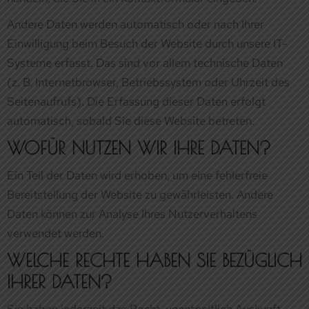
automatisch, sobald Sie diese Website betreten.
WOFÜR NUTZEN WIR IHRE DATEN?
Ein Teil der Daten wird erhoben, um eine fehlerfreie
Bereitstellung der Website zu gewährleisten. Andere
Daten können zur Analyse Ihres Nutzerverhaltens
verwendet werden.
WELCHE RECHTE HABEN SIE BEZÜGLICH
IHRER DATEN?
Sie haben jederzeit das Recht, unentgeltlich Auskunft
über Herkunft, Empfänger und Zweck Ihrer gespeicherten
personenbezogenen Daten zu erhalten. Sie haben
außerdem ein Recht, die Berichtigung oder Löschung
dieser Daten zu verlangen. Wenn Sie eine Einwilligung zur
Datenverarbeitung erteilt haben, können Sie diese