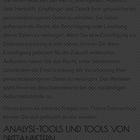
Einwilligung jederzeit für die Zukunft widerrufen.
Außerdem haben Sie das Recht, unter bestimmten
Umständen die Einschränkung der Verarbeitung Ihrer
personenbezogenen Daten zu verlangen. Des Weiteren
steht Ihnen ein Beschwerderecht bei der zuständigen
Aufsichtsbehörde zu.
Hierzu sowie zu weiteren Fragen zum Thema Datenschutz
können Sie sich jederzeit an uns wenden.
ANALYSE-TOOLS UND TOOLS VON
DRITT­ANBIETERN
Beim Besuch dieser Website kann Ihr Surf-Verhalten
statistisch ausgewertet werden. Das geschieht vor allem
mit sogenannten Analyseprogrammen.
Detaillierte Informationen zu diesen Analyseprogrammen