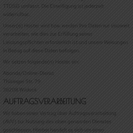
in Bezug auf diese Daten befolgen.
Wir setzen folgende(n) Hoster ein:
Abonda/Online-Dienst
Thüringer Str. 79
36208 Wildeck
AUFTRAGSVERARBEITUNG
Wir haben einen Vertrag über Auftragsverarbeitung
(AVV) zur Nutzung des oben genannten Dienstes
geschlossen. Hierbei handelt es sich um einen
datenschutzrechtlich vorgeschriebenen Vertrag, der
gewährleistet, dass dieser die personenbezogenen Daten
unserer Websitebesucher nur nach unseren Weisungen
und unter Einhaltung der DSGVO verarbeitet.
3. ALLGEMEINE HINWEISE UND