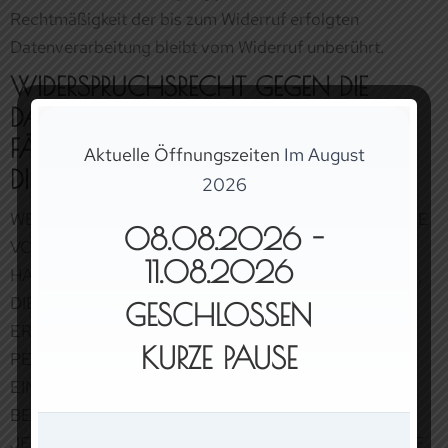
DIREKTWERBUNG (ART. 21 DSGVO)
WENN DIE DATENVERARBEITUNG AUF GRUNDLAGE
VON ART. 6 ABS. 1 LIT. E ODER F DSGVO ERFOLGT,
HABEN SIE JEDERZEIT DAS RECHT, AUS GRÜNDEN,
DIE SICH AUS IHRER BESONDEREN SITUATION
ERGEBEN, GEGEN DIE VERARBEITUNG IHRER
PERSONENBEZOGENEN DATEN WIDERSPRUCH
EINZULEGEN; DIES GILT AUCH FÜR EIN AUF DIESE
BESTIMMUNGEN GESTÜTZTES PROFILING. DIE
JEWEILIGE RECHTSGRUNDLAGE, AUF DENEN EINE
VERARBEITUNG BERUHT, ENTNEHMEN SIE DIESER
DATENSCHUTZERKLÄRUNG. WENN SIE
WIDERSPRUCH EINLEGEN, WERDEN WIR IHRE
BETROFFENEN PERSONENBEZOGENEN DATEN
NICHT MEHR VERARBEITEN, ES SEI DENN, WIR