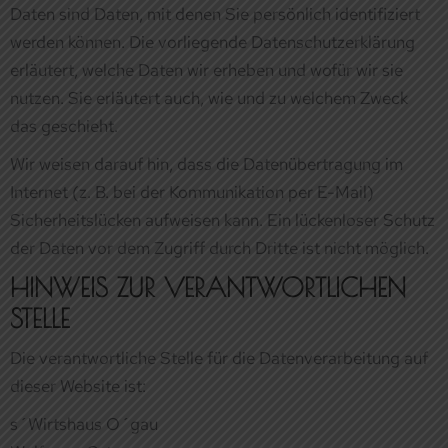
Wir weisen darauf hin, dass die Datenübertragung im
Internet (z. B. bei der Kommunikation per E-Mail)
Sicherheitslücken aufweisen kann. Ein lückenloser Schutz
der Daten vor dem Zugriff durch Dritte ist nicht möglich.
HINWEIS ZUR VERANTWORTLICHEN
STELLE
Die verantwortliche Stelle für die Datenverarbeitung auf
dieser Website ist:
s´Wirtshaus O´gau
Wolfgang Ortner
Dorfstrasse 28
82487 Oberammergau
Telefon: +49(0) 08822-948770
E-Mail: info@swirtshaus-ogau.de