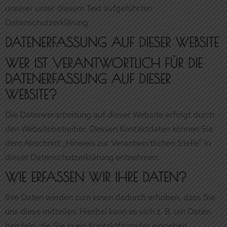
DATENERFASSUNG AUF DIESER
WEBSITE?
Die Datenverarbeitung auf dieser Website erfolgt durch
den Websitebetreiber. Dessen Kontaktdaten können Sie
dem Abschnitt „Hinweis zur Verantwortlichen Stelle“ in
dieser Datenschutzerklärung entnehmen.
WIE ERFASSEN WIR IHRE DATEN?
Ihre Daten werden zum einen dadurch erhoben, dass Sie
uns diese mitteilen. Hierbei kann es sich z. B. um Daten
handeln, die Sie in ein Kontaktformular eingeben.
Andere Daten werden automatisch oder nach Ihrer
Einwilligung beim Besuch der Website durch unsere IT-
Systeme erfasst. Das sind vor allem technische Daten
(z. B. Internetbrowser, Betriebssystem oder Uhrzeit des
Seitenaufrufs). Die Erfassung dieser Daten erfolgt