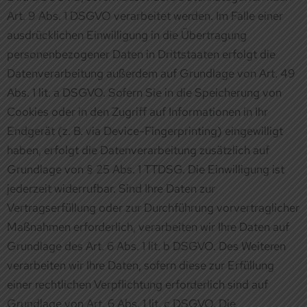
Cookies oder in den Zugriff auf Informationen in Ihr
Endgerät (z. B. via Device-Fingerprinting) eingewilligt
haben, erfolgt die Datenverarbeitung zusätzlich auf
Grundlage von § 25 Abs. 1 TTDSG. Die Einwilligung ist
jederzeit widerrufbar. Sind Ihre Daten zur
Vertragserfüllung oder zur Durchführung vorvertraglicher
Maßnahmen erforderlich, verarbeiten wir Ihre Daten auf
Grundlage des Art. 6 Abs. 1 lit. b DSGVO. Des Weiteren
verarbeiten wir Ihre Daten, sofern diese zur Erfüllung
einer rechtlichen Verpflichtung erforderlich sind auf
Grundlage von Art. 6 Abs. 1 lit. c DSGVO. Die
Datenverarbeitung kann ferner auf Grundlage unseres
berechtigten Interesses nach Art. 6 Abs. 1 lit. f DSGVO
erfolgen. Über die jeweils im Einzelfall einschlägigen
Rechtsgrundlagen wird in den folgenden Absätzen dieser
Datenschutzerklärung informiert.