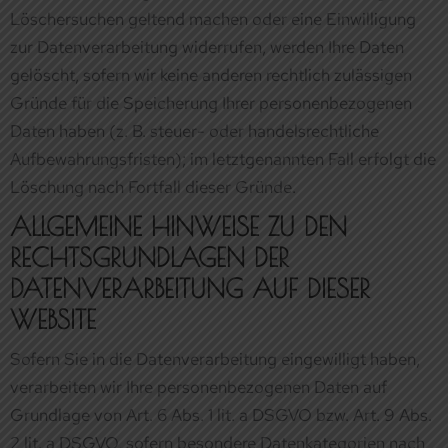
Aufbewahrungsfristen); im letztgenannten Fall erfolgt die
Löschung nach Fortfall dieser Gründe.
ALLGEMEINE HINWEISE ZU DEN
RECHTSGRUNDLAGEN DER
DATENVERARBEITUNG AUF DIESER
WEBSITE
Sofern Sie in die Datenverarbeitung eingewilligt haben,
verarbeiten wir Ihre personenbezogenen Daten auf
Grundlage von Art. 6 Abs. 1 lit. a DSGVO bzw. Art. 9 Abs.
2 lit. a DSGVO, sofern besondere Datenkategorien nach
Art. 9 Abs. 1 DSGVO verarbeitet werden. Im Falle einer
ausdrücklichen Einwilligung in die Übertragung
personenbezogener Daten in Drittstaaten erfolgt die
Datenverarbeitung außerdem auf Grundlage von Art. 49
Abs. 1 lit. a DSGVO. Sofern Sie in die Speicherung von