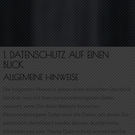
1. DATENSCHUTZ AUF EINEN
KURZE PAUSE
BLICK
ALLGEMEINE HINWEISE
Die folgenden Hinweise geben einen einfachen Überblick
darüber, was mit Ihren personenbezogenen Daten
passiert, wenn Sie diese Website besuchen.
Personenbezogene Daten sind alle Daten, mit denen Sie
persönlich identifiziert werden können. Ausführliche
Informationen zum Thema Datenschutz entnehmen Sie
unserer unter diesem Text aufgeführten
Datenschutzerklärung.
DATENERFASSUNG AUF DIESER WEBSITE
WER IST VERANTWORTLICH FÜR DIE