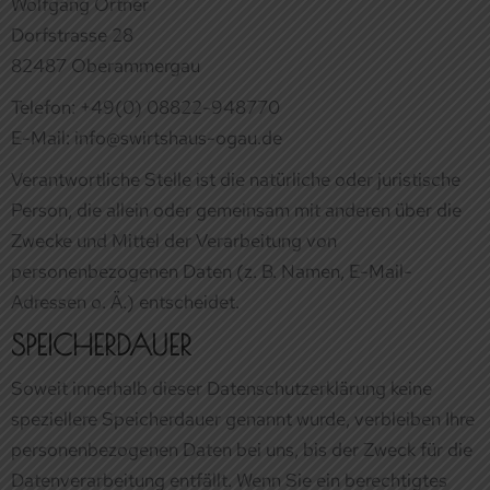
Verantwortliche Stelle ist die natürliche oder juristische
Person, die allein oder gemeinsam mit anderen über die
Zwecke und Mittel der Verarbeitung von
personenbezogenen Daten (z. B. Namen, E-Mail-
Adressen o. Ä.) entscheidet.
SPEICHERDAUER
Soweit innerhalb dieser Datenschutzerklärung keine
speziellere Speicherdauer genannt wurde, verbleiben Ihre
personenbezogenen Daten bei uns, bis der Zweck für die
Datenverarbeitung entfällt. Wenn Sie ein berechtigtes
Löschersuchen geltend machen oder eine Einwilligung
zur Datenverarbeitung widerrufen, werden Ihre Daten
gelöscht, sofern wir keine anderen rechtlich zulässigen
Gründe für die Speicherung Ihrer personenbezogenen
Daten haben (z. B. steuer- oder handelsrechtliche