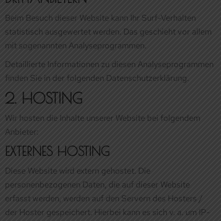
finden Sie in der folgenden Datenschutzerklärung.
2. HOSTING
Wir hosten die Inhalte unserer Website bei folgendem
Anbieter:
EXTERNES HOSTING
Diese Website wird extern gehostet. Die
personenbezogenen Daten, die auf dieser Website
erfasst werden, werden auf den Servern des Hosters /
der Hoster gespeichert. Hierbei kann es sich v. a. um IP-
Adressen, Kontaktanfragen, Meta- und
Kommunikationsdaten, Vertragsdaten, Kontaktdaten,
Namen, Websitezugriffe und sonstige Daten, die über
eine Website generiert werden, handeln.
Das externe Hosting erfolgt zum Zwecke der