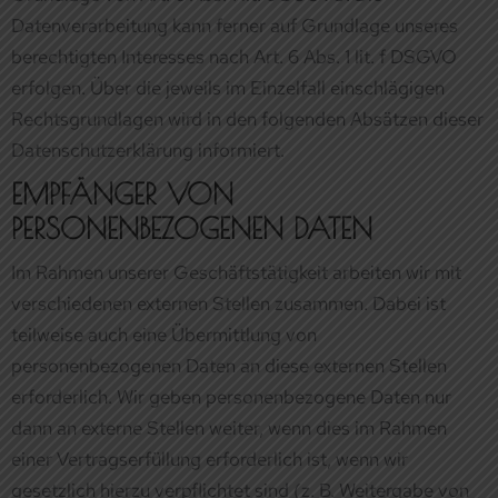
EMPFÄNGER VON
PERSONENBEZOGENEN DATEN
Im Rahmen unserer Geschäftstätigkeit arbeiten wir mit
verschiedenen externen Stellen zusammen. Dabei ist
teilweise auch eine Übermittlung von
personenbezogenen Daten an diese externen Stellen
erforderlich. Wir geben personenbezogene Daten nur
dann an externe Stellen weiter, wenn dies im Rahmen
einer Vertragserfüllung erforderlich ist, wenn wir
gesetzlich hierzu verpflichtet sind (z. B. Weitergabe von
Daten an Steuerbehörden), wenn wir ein berechtigtes
Interesse nach Art. 6 Abs. 1 lit. f DSGVO an der
Weitergabe haben oder wenn eine sonstige
Rechtsgrundlage die Datenweitergabe erlaubt. Beim
Einsatz von Auftragsverarbeitern geben wir