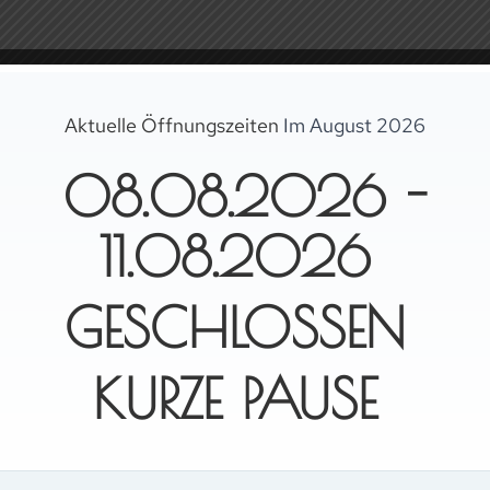
Aktuelle Öffnungszeiten
Im August 2026
08.08.2026 -
11.08.2026
GESCHLOSSEN
 TISCHRESER
KURZE PAUSE
S'WIRTSHAUS - RESTAURANT OBERAMMERGA