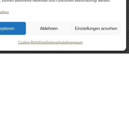
t, können bestimmte Merkmale und Funktionen beeinträchtigt werden.
walten
eptieren
Ablehnen
Einstellungen ansehen
Cookie-Richtlinie
Datenschutz
Impressum
G