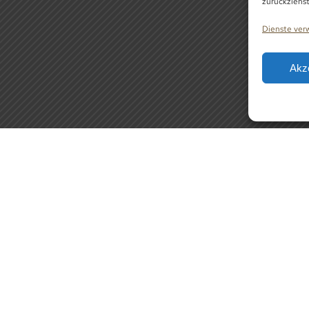
zurückziehs
Dienste ver
Akz
ONLINE TISCHRESERVIERUN