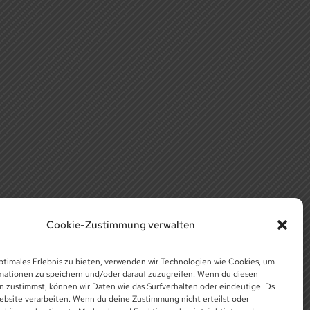
Cookie-Zustimmung verwalten
ptimales Erlebnis zu bieten, verwenden wir Technologien wie Cookies, um
mationen zu speichern und/oder darauf zuzugreifen. Wenn du diesen
n zustimmst, können wir Daten wie das Surfverhalten oder eindeutige IDs
ebsite verarbeiten. Wenn du deine Zustimmung nicht erteilst oder