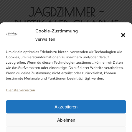
JAGDZIMMER -
RUSTIKALER CHARME
Cookie-Zustimmung
IM S'WIRTSHAUS
verwalten
OBERAMMERGAU
Um dir ein optimales Erlebnis zu bieten, verwenden wir Technologien wie
Cookies, um Geräteinformationen zu speichern und/oder darauf
zuzugreifen. Wenn du diesen Technologien zustimmst, können wir Daten
Erleben Sie die Faszination der Jagd
wie das Surfverhalten oder eindeutige IDs auf dieser Website verarbeiten.
Wenn du deine Zustimmung nicht erteilst oder zurückziehst, können
bestimmte Merkmale und Funktionen beeinträchtigt werden.
Willkommen im Jagdzimmer des
s’Wirtshaus in Oberammergau, einem Ort,
Dienste verwalten
der die Essenz der bayerischen
Jagdtradition einfängt. Dieses einzigartige
Akzeptieren
Zimmer ist eine Hommage an die Natur
Ablehnen
und die Jagdkultur der Region und bietet
Ihnen ein unvergleichliches Erlebnis, das