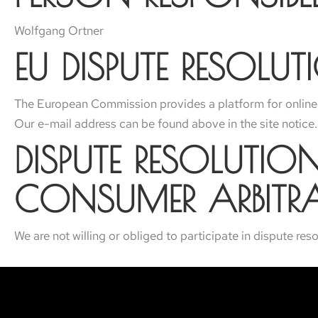
Wolfgang Ortner
EU DISPUTE RESOLU
The European Commission provides a platform for online
Our e-mail address can be found above in the site notice.
DISPUTE RESOLUTIO
CONSUMER ARBITR
We are not willing or obliged to participate in dispute res