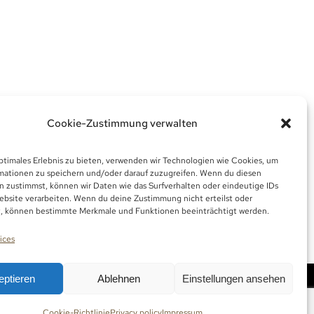
odr/
.
Cookie-Zustimmung verwalten
FRONT OF A
ptimales Erlebnis zu bieten, verwenden wir Technologien wie Cookies, um
mationen zu speichern und/oder darauf zuzugreifen. Wenn du diesen
n zustimmst, können wir Daten wie das Surfverhalten oder eindeutige IDs
ebsite verarbeiten. Wenn du deine Zustimmung nicht erteilst oder
t, können bestimmte Merkmale und Funktionen beeinträchtigt werden.
ices
eptieren
Ablehnen
Einstellungen ansehen
Cookie-Richtlinie
Privacy policy
Impressum