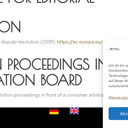
TION
 dispute resolution (ODR):
https://ec.europa.eu/consumers/
N PROCEEDINGS IN 
Um dir ein o
Geräteinfor
ATION BOARD
Technologie
auf dieser W
zurückziehs
olution proceedings in front of a consumer arbitration board.
Manage serv
Akz